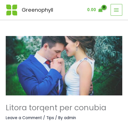
Skip
Greenophyll
0.00
to
content
Litora torqent per conubia
Leave a Comment
/
Tips
/ By
admin